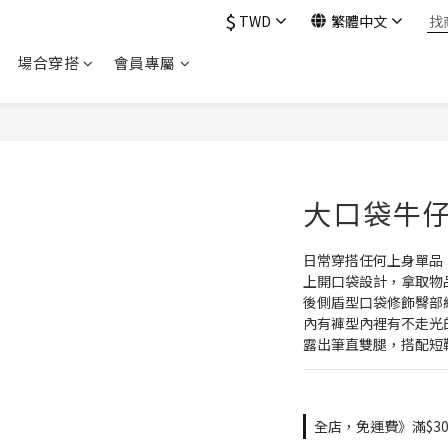
$
TWD
繁體中文
場合穿搭
會員專屬
大口袋牛仔
日常穿搭任何上身單品
上開口袋設計，拿取物
後側盾型口袋修飾臀部
內有褲型內裡有不走光
露出筆直雙腿，搭配短
全店，免運費》滿$30