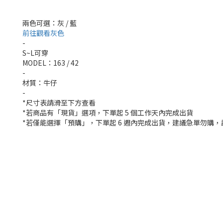
兩色可選：灰 / 藍
前往觀看灰色
-
S~L可穿
MODEL：163 / 42
-
材質：牛仔
-
*尺寸表請滑至下方查看
*若商品有「現貨」選項，下單起 5 個工作天內完成出貨
*若僅能選擇「預購」，下單起 6 週內完成出貨，建議急單勿購，