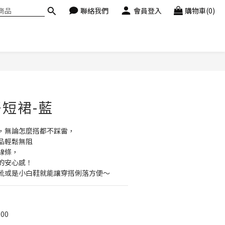
聯絡我們
會員登入
購物車(0)
立即購買
短裙-藍
，無論怎麼搭都不踩雷，
品輕鬆無阻
線條，
的安心感！
靴或是小白鞋就能讓穿搭俐落方便～
00