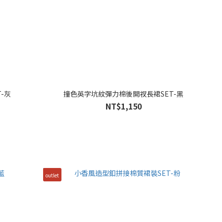
-灰
撞色英字坑紋彈力棉後開衩長裙SET-黑
NT$1,150
outlet