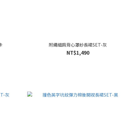
卡
附繩細肩背心罩紗長裙SET-灰
NT$1,490