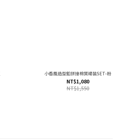
藍
小香風造型釦拼接棉質裙裝SET-粉
NT$1,080
NT$1,550