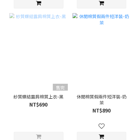
售完
紗質蝶結露肩棉質上衣-黑
休閒棉質假兩件短洋裝-奶
茶
NT$690
NT$890