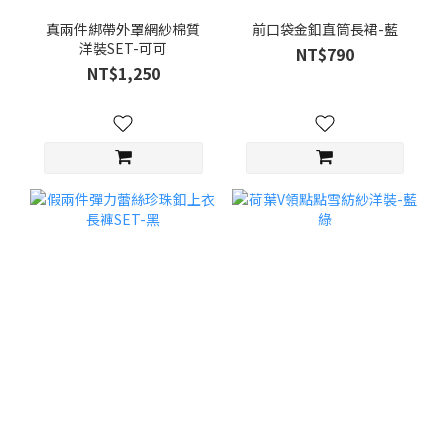
真兩件綁帶外罩網紗棉質
前口袋金釦直筒長裙-藍
洋裝SET-可可
NT$790
NT$1,250