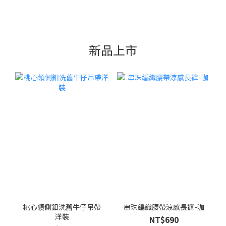
新品上市
桃心領側釦洗舊牛仔吊帶
串珠編織腰帶涼感長褲-咖
洋裝
NT$690