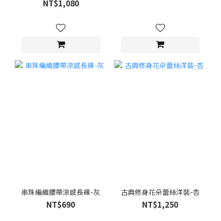
NT$1,080
串珠編織腰帶涼感長褲-灰
古典修身花朵蕾絲洋裝-杏
NT$690
NT$1,250