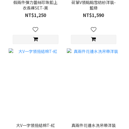
假兩件彈力蕾絲珍珠釦上
荷葉V領點點雪紡紗洋裝-
衣長褲SET-黑
藍綠
NT$1,250
NT$1,590
大V一字領扭結棉T-紅
真兩件花邊水洗吊帶洋裝