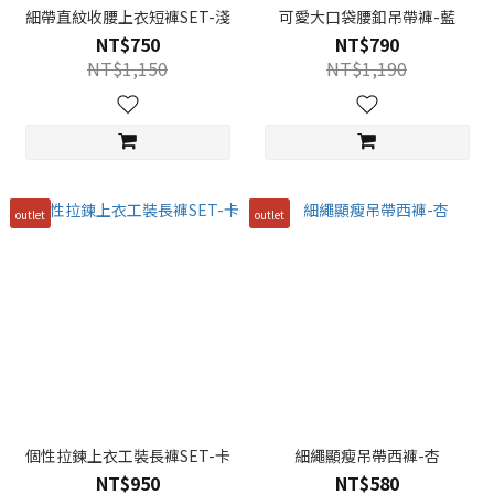
細帶直紋收腰上衣短褲SET-淺
可愛大口袋腰釦吊帶褲-藍
NT$750
NT$790
NT$1,150
NT$1,190
outlet
outlet
個性拉鍊上衣工裝長褲SET-卡
細繩顯瘦吊帶西褲-杏
NT$950
NT$580