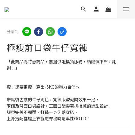
分享到
極瘦前口袋牛仔寬褲
「此商品為特惠商品，無提供退換貨服務，請謹慎下單，謝
謝！」
瘦！還要更瘦！穿出-5KG的魅力自信～
帶點復古感的牛仔刷色，寬褲版型藏肉效果十足，
兩側及背面口袋設計，正面口袋帶著拼接感的造型設計！
版型完美不顯臀，打造一身俐落穿搭，
上身搭配基礎上衣就能穿出時髦率性OOTD！