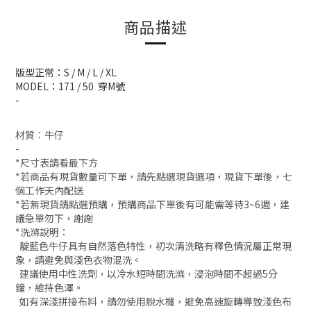
商品描述
版型正常：
S / M
/ L / XL
MODEL：
171 / 50
穿M號
-
材質：牛仔
-
*尺寸表請看最下方
*若商品有現貨數量可下單，請先點選現貨選項，現貨下單後，七
個工作天內配送
*若無現貨請點選預購，預購商品下單後有可能需等待3~6週，建
議急單勿下，謝謝
*洗滌說明：
靛藍色牛仔具有自然落色特性，初次清洗略有釋色情況屬正常現
象，請避免與淺色衣物混洗。
建議使用中性洗劑，以冷水短時間洗滌，浸泡時間不超過5分
鐘，維持色澤。
如有深淺拼接布料，請勿使用脫水機，避免高速旋轉導致淺色布