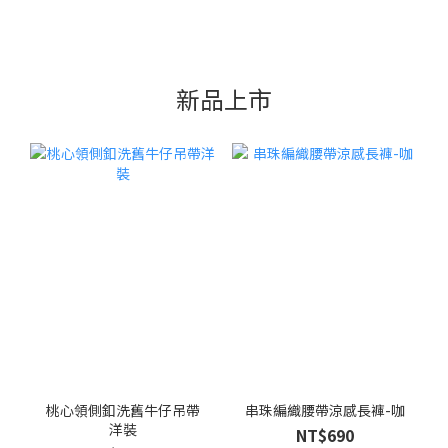
新品上市
桃心領側釦洗舊牛仔吊帶
串珠編織腰帶涼感長褲-咖
洋裝
NT$690