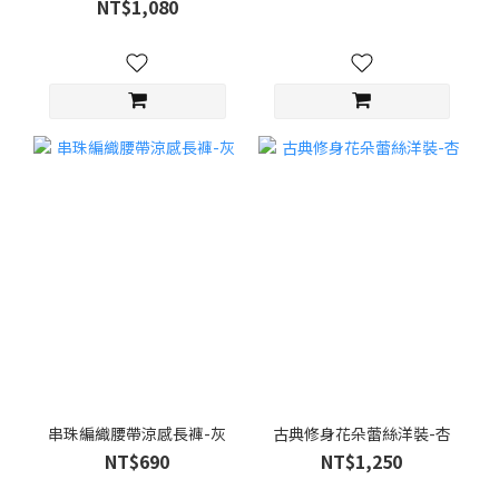
NT$1,080
串珠編織腰帶涼感長褲-灰
古典修身花朵蕾絲洋裝-杏
NT$690
NT$1,250