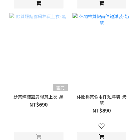
售完
紗質蝶結露肩棉質上衣-黑
休閒棉質假兩件短洋裝-奶
茶
NT$690
NT$890