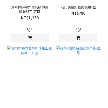
真兩件綁帶外罩網紗棉質
前口袋金釦直筒長裙-藍
洋裝SET-可可
NT$790
NT$1,250