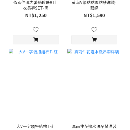
假兩件彈力蕾絲珍珠釦上
荷葉V領點點雪紡紗洋裝-
衣長褲SET-黑
藍綠
NT$1,250
NT$1,590
大V一字領扭結棉T-紅
真兩件花邊水洗吊帶洋裝