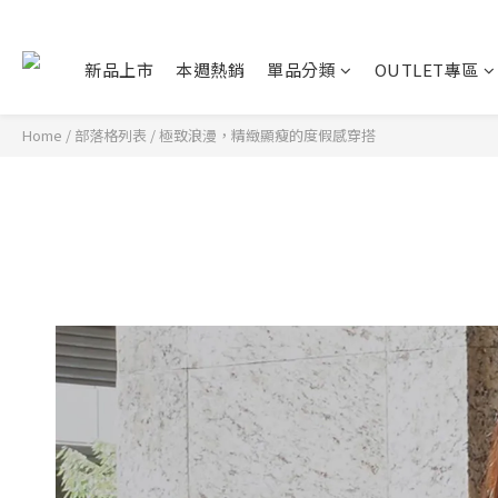
新品上市
本週熱銷
單品分類
OUTLET專區
Home
/
部落格列表
/
極致浪漫，精緻顯瘦的度假感穿搭