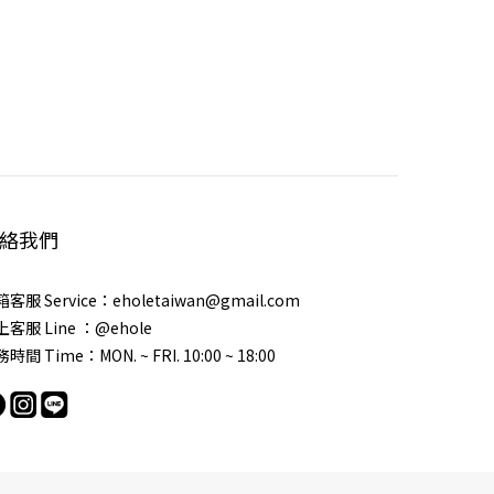
絡我們
客服 Service：eholetaiwan@gmail.com
客服 Line ：@ehole
時間 Time：MON. ~ FRI. 10:00 ~ 18:00