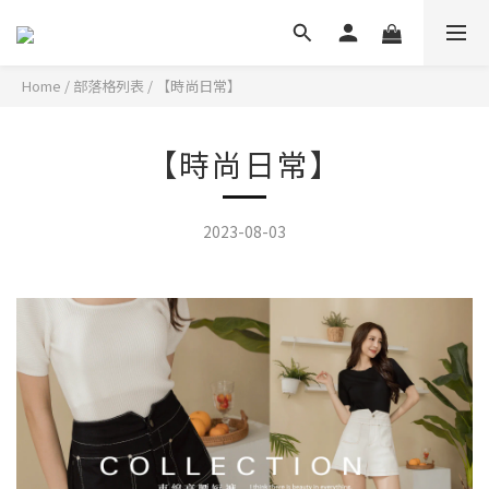
Home
/
部落格列表
/
【時尚日常】
【時尚日常】
2023-08-03
-5KG的視覺超顯瘦高腰短褲~今夏你不能錯過!