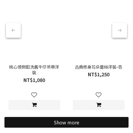
桃心領側釦洗舊牛仔吊帶洋
古典修身花朵蕾絲洋裝-杏
裝
NT$1,250
NT$1,080
Show more