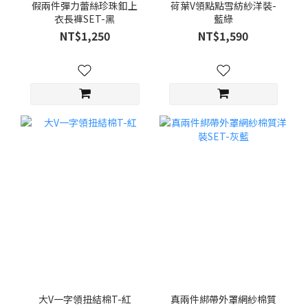
假兩件彈力蕾絲珍珠釦上
荷葉V領點點雪紡紗洋裝-
衣長褲SET-黑
藍綠
NT$1,250
NT$1,590
大V一字領扭結棉T-紅
真兩件綁帶外罩網紗棉質