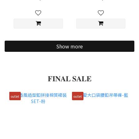
Show more
𝐅𝐈𝐍𝐀𝐋 𝐒𝐀𝐋𝐄
outlet
outlet