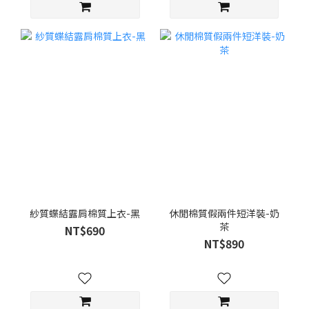
紗質蝶結露肩棉質上衣-黑
休閒棉質假兩件短洋裝-奶
茶
NT$690
NT$890