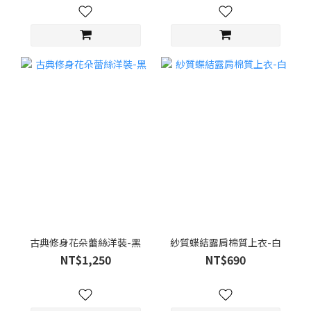
古典修身花朵蕾絲洋裝-黑
紗質蝶結露肩棉質上衣-白
NT$1,250
NT$690