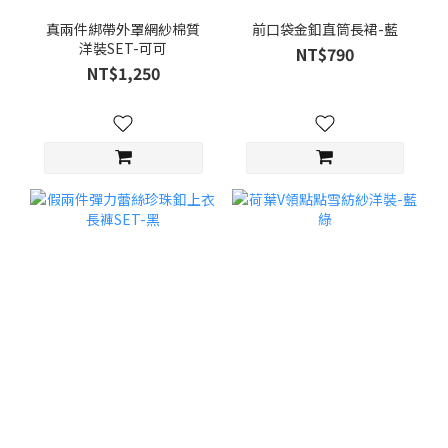
真兩件綁帶外罩網紗棉質
前口袋金釦直筒長裙-藍
洋裝SET-可可
NT$790
NT$1,250