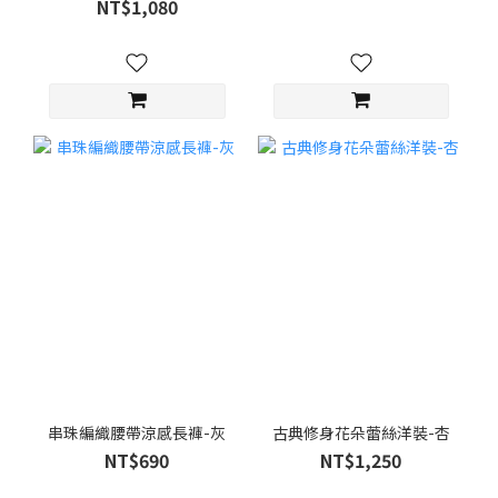
NT$1,080
串珠編織腰帶涼感長褲-灰
古典修身花朵蕾絲洋裝-杏
NT$690
NT$1,250