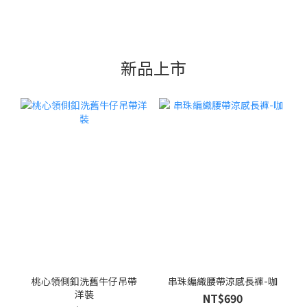
新品上市
桃心領側釦洗舊牛仔吊帶
串珠編織腰帶涼感長褲-咖
洋裝
NT$690