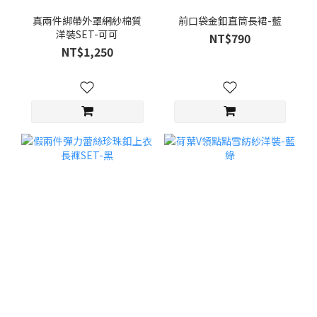
真兩件綁帶外罩網紗棉質
前口袋金釦直筒長裙-藍
洋裝SET-可可
NT$790
NT$1,250