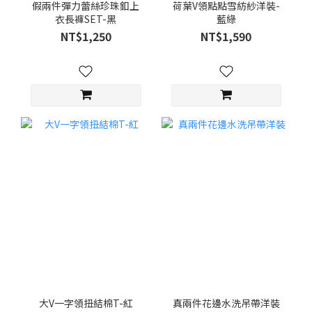
假兩件彈力蕾絲珍珠釦上
荷葉V領點點雪紡紗洋裝-
衣長褲SET-黑
藍綠
NT$1,250
NT$1,590
大V一字領扭結棉T-紅
真兩件花邊水洗吊帶洋裝