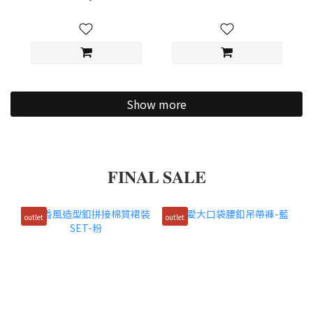
Show more
𝐅𝐈𝐍𝐀𝐋 𝐒𝐀𝐋𝐄
outlet
outlet