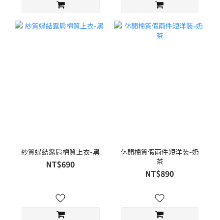
紗質蝶結露肩棉質上衣-黑
休閒棉質假兩件短洋裝-奶
茶
NT$690
NT$890