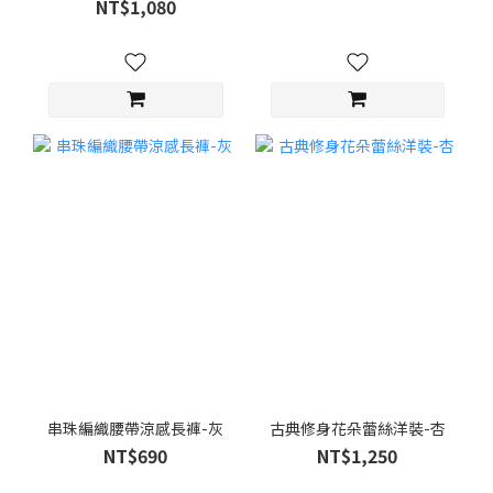
NT$1,080
串珠編織腰帶涼感長褲-灰
古典修身花朵蕾絲洋裝-杏
NT$690
NT$1,250