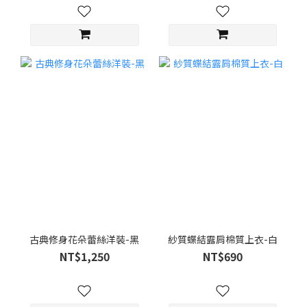
古典修身花朵蕾絲洋裝-黑
紗質蝶結露肩棉質上衣-白
NT$1,250
NT$690