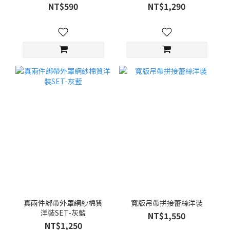
NT$590
NT$1,290
真兩件綁帶外罩網紗棉質
寬版吊帶拼接蕾絲洋裝
洋裝SET-灰藍
NT$1,550
NT$1,250