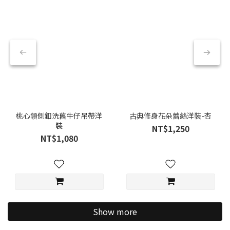
桃心領側釦洗舊牛仔吊帶洋
古典修身花朵蕾絲洋裝-杏
裝
NT$1,250
NT$1,080
Show more