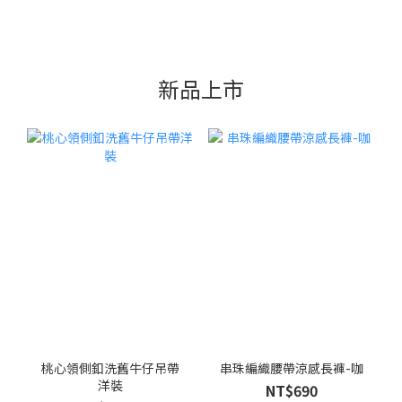
新品上市
桃心領側釦洗舊牛仔吊帶
串珠編織腰帶涼感長褲-咖
洋裝
NT$690