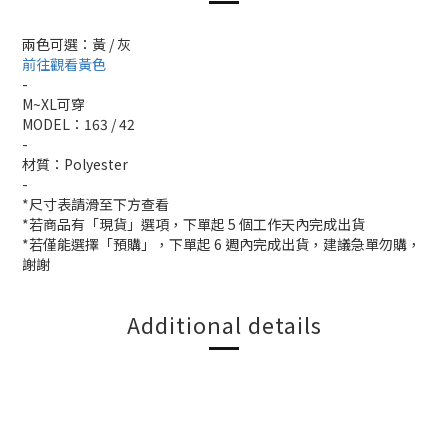
兩色可選：黃 / 灰
前往觀看黃色
-
M~XL可穿
MODEL：163 / 42
-
材質：Polyester
-
*尺寸表請滑至下方查看
*若商品有「現貨」選項，下單起 5 個工作天內完成出貨
*若僅能選擇「預購」，下單起 6 週內完成出貨，建議急單勿購，
謝謝
Additional details