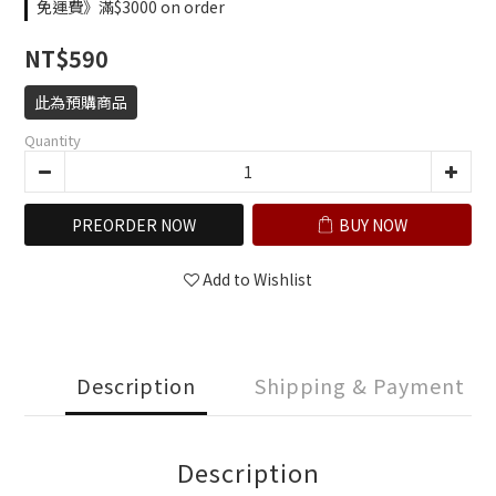
免運費》滿$3000 on order
NT$590
此為預購商品
Quantity
PREORDER NOW
BUY NOW
Add to Wishlist
Description
Shipping & Payment
Description