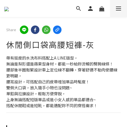
Share
休閒側口袋高腰短褲-灰
帶有挺度的水洗布料搭配上A LINE版型，
無論是梨形還是蘋果型身材，都能一秒給妳流暢的臀胯線條！
腰部後半圈鬆緊設計車上定位線不翻轉，穿著舒適不勒肉使腰線
更明顯，
腰耳設計，可搭配自己的皮帶增加單品時髦度！
雙側大口袋，放入隨手小物也沒問題~
單釦與拉鍊設計，輕鬆方便穿脫，
上身無論搭配短版單品或是小女人感的單品都適合~
搭配休閒鞋或是短靴，都能適配妳不同的穿搭需求！