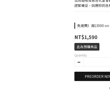
出席婚禮或者各式宴會
趕緊備妥，因應妳的各
免運費》滿$3000 on 
NT$1,590
此為預購商品
Quantity
PREORDER NO