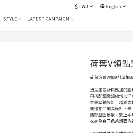
$
TWD
English
STYLE
LATEST CAMPAIGN
荷葉V領點
荷葉滾邊V領設計增加
造型釦設計與鬚邊的圓
再搭配細緻銀線增加洋
柔美傘袖設計，增添柔
側邊袖口加高設計，舉
腰部整圈鬆緊，繫上本
衣身全身同色系滑面內