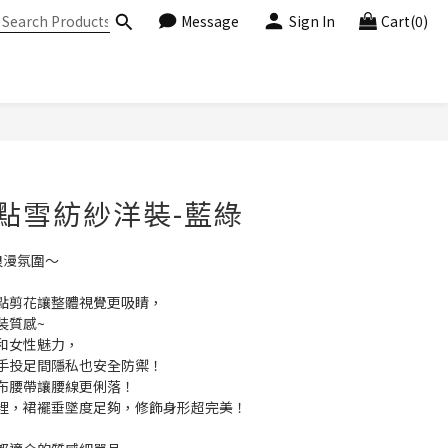
Message
Sign In
Cart(0)
BUY NOW
點雪紡紗洋裝-藍綠
浪漫氛圍～
點剪花讓整體視覺更吸睛，
裝質感~
和女性魅力，
手投足間隱私也安全防禦！
布腰帶讓腰線更俐落！
裡，裙襬垂墜度足夠，修飾身形超完美！