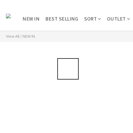
NEW IN
BEST SELLING
SORT
OUTLET
View All
/
NEW IN