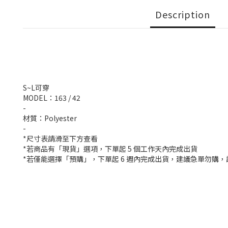
Description
S~L可穿
MODEL：163 / 42
-
材質：Polyester
-
*尺寸表請滑至下方查看
*若商品有「現貨」選項，下單起 5 個工作天內完成出貨
*若僅能選擇「預購」，下單起 6 週內完成出貨，建議急單勿購，