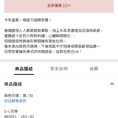
全部優惠 (1)
今年盛夏！萌感力強勢來襲！
基礎圓領人人都能輕鬆駕馭，加上木耳滾邊增加活潑俏皮感，
童趣感十足的小狗狗刺繡，心臟瞬間融化…..
短版版型修飾身形瞬間擁有黃金比例，
基本黑白兩色可選擇，下身搭配牛仔短褲或裙裝都很協調～
日常想要擁有美式的休閒造型，這款包色也ok！
商品描述
更多說明
推薦
商品描述
兩色可選：黑 / 白
前往觀看黑色
-
S~L可穿
MODEL：163 / 42