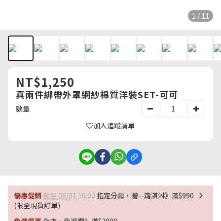
1 / 11
NT$1,250
真兩件綁帶外罩網紗棉質洋裝SET-可可
數量
加入追蹤清單
優惠促銷
截至 08/31 16:00
指定分類，贈--霜淇淋》滿$990
(限全現貨訂單)
免運優惠
全店，免運費》滿$3000