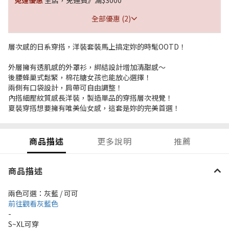
全部優惠 (2)
層次感的日系穿搭，洋裝套裝馬上搞定妳的時髦OOTD！
外層擁有透肌感的外罩衫，綁結設計增加清甜感～
後腰蜂巢式鬆緊，棉花糖女孩也能放心選擇！
兩側有口袋設計，肩帶可自由調整！
內搭細壓紋質感長洋裝，製造單品的穿搭層次視覺！
夏裝穿搭想要擁有唯美仙女感，這套是妳的完美首選！
商品描述
更多說明
推薦
商品描述
兩色可選：灰藍 / 可可
前往觀看灰藍色
-
S~XL可穿