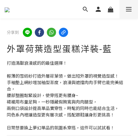
分享到
外罩荷葉造型蛋糕洋裝-藍
打造清甜浪漫感的的最佳選擇！
輕薄的雪紡紗打造外層荷葉領，做出短外罩的視覺造型感！
手袖墊上網紗增加袖型澎度，浪漫與遮擋肉肉手臂也能完美結
合，
腰部整圈鬆緊設計，使穿搭更有腰身~
裙襬用布量足夠，一秒隱藏假胯寬與肉肉腿型，
兩側口袋設計提高單品實穿性，時髦的同時也能結合生活，
同色系內裡讓造型更有層次感，搭配跟鞋讓身形更挑高！
日常想要換上夢幻單品的氛圍系穿搭，這件可以試試看！