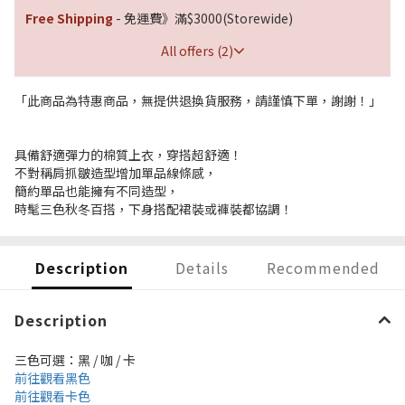
Free Shipping
- 免運費》滿$3000(Storewide)
All offers (2)
「此商品為特惠商品，無提供退換貨服務，請謹慎下單，謝謝！」
具備舒適彈力的棉質上衣，穿搭超舒適！
不對稱肩抓皺造型增加單品線條感，
簡約單品也能擁有不同造型，
時髦三色秋冬百搭，下身搭配裙裝或褲裝都協調！
Description
Details
Recommended
Description
三色可選：黑 / 咖 / 卡
前往觀看黑色
前往觀看卡色