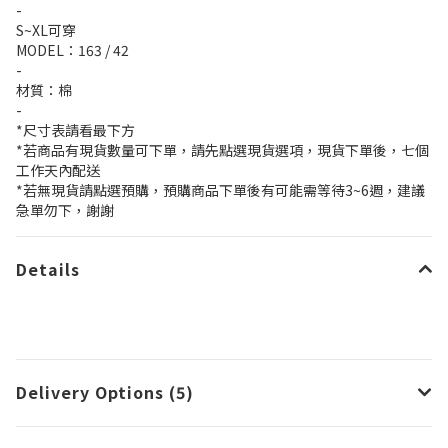
-
S~XL可穿
MODEL：163 / 42
-
材質：棉
-
*尺寸表請看最下方
*若商品有現貨數量可下單，請先點選現貨選項，現貨下單後，七個
工作天內配送
*若無現貨請點選預購，預購商品下單後有可能需等待3~6週，建議
急單勿下，謝謝
Details
Delivery Options (5)