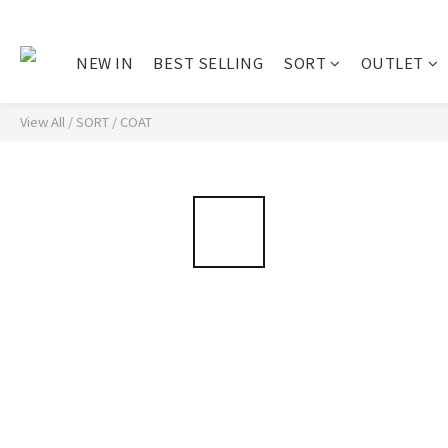
NEW IN
BEST SELLING
SORT
OUTLET
View All
/
SORT
/
COAT