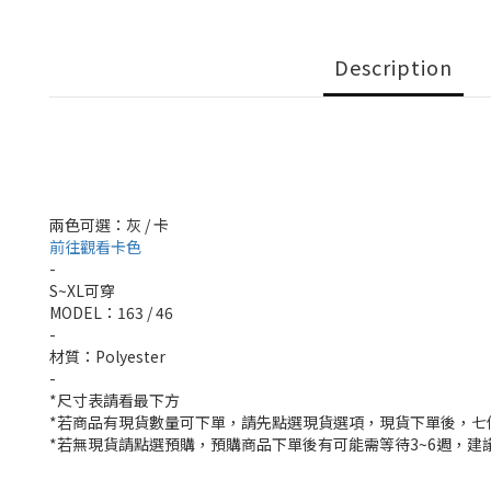
Description
兩色可選：灰 / 卡
前往觀看卡色
-
S~XL可穿
MODEL：163 / 46
-
材質：Polyester
-
*尺寸表請看最下方
*若商品有現貨數量可下單，請先點選現貨選項，現貨下單後，七
*若無現貨請點選預購，預購商品下單後有可能需等待3~6週，建