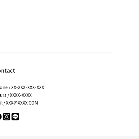
ontact
one / XX-XXX-XXX-XXX
urs / XXXX-XXXX
il / XXX@XXXX.COM