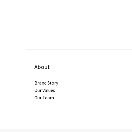
About
Brand Story
Our Values
Our Team