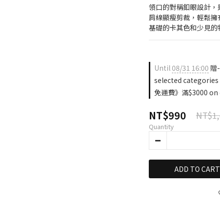
領口的對稱釦眼設計，
肩線顯瘦剪裁，輕鬆擁
基礎的卡其色和少見的
Until
08/31 16:00
贈-
selected categories
免運費》滿$3000 on 
NT$990
NT$1,
Quantity
ADD TO CART