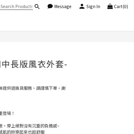
Message
Sign In
Cart(0)
BUY NOW
中長版風衣外套-
無提供退換貨服務，請謹慎下單，謝
重登場！
數，穿上絕對沒有沉重的負擔感~
感肌的妳穿起來也超舒服