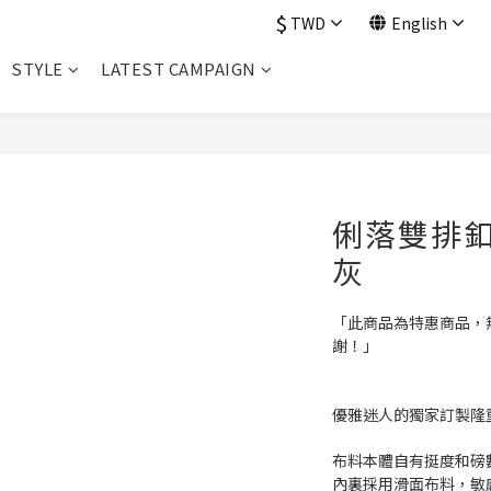
$
TWD
English
STYLE
LATEST CAMPAIGN
俐落雙排釦
灰
「此商品為特惠商品，
謝！」
優雅迷人的獨家訂製隆
布料本體自有挺度和磅
內裏採用滑面布料，敏