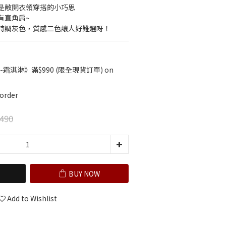
是敞開衣領穿搭的小巧思
有直角肩~
特調灰色，質感二色讓人好難選呀！
-霜淇淋》滿$990 (限全現貨訂單) on
order
490
BUY NOW
Add to Wishlist