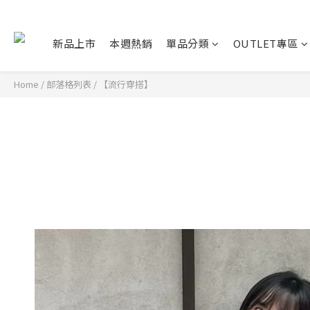
新品上市
本週熱銷
單品分類
OUTLET專區
Home
/
部落格列表
/
【流行穿搭】
牛仔吊帶單品,完美裙襬遮肉效果絕佳!~